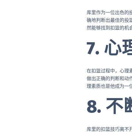
库里作为一位出色的
确地判断出最佳的投
然能够找到扣篮的机
7. 
在扣篮过程中，心理
做出正确的判断和动
理素质也是他成为一
8. 
库里的扣篮技巧离不