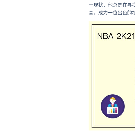
于现状，他总是在寻
高，成为一位出色的