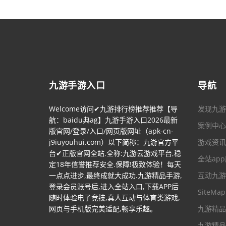
九游手游入口
导航
Welcome访问✔九游排行榜推荐推荐【导
发现九游
航：baidu典ag】九游手游入口2026最新
案例中心
版官网/登录/入口/网页版网址（apk-cn-
j9iuyouhui.com）以下简称：九游官方平
游戏资讯
台✔正版官网全站,全称:九游云游戏平台,稳
全站ap
定18年信誉推荐安全.保障!极致体验！每天
一点点进步,最终成就大成功.九游精品手游,
互动九游
登录会员账号后,进入全站入口,下载APP后
SiteMap
随时体验电子竞技,真人互动与体育类游戏,
网页与手机版完美适配,畅享乐趣。
九游精品
九游精品