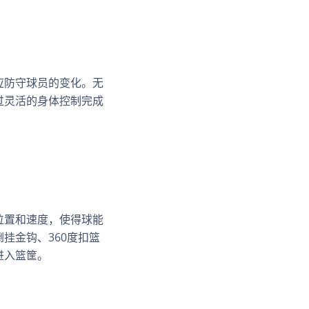
应防守球员的变化。无
过灵活的身体控制完成
位置和速度，使得球能
挂金钩、360度扣篮
进入篮筐。