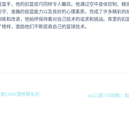
投篮手，他的扣篮技巧同样令人瞩目。他通过空中身体控制、精
防守、准确的投篮能力以及良好的心理素质，完成了许多精彩的
训练和改进，他始终保持着对自己技术的追求和挑战。库里的扣
了榜样，激励他们不断提高自己的篮球技术。
探索CARX漂移赛车的
qq三国110攻略：