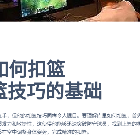
如何扣篮
扣篮技巧的基础
篮手，但他的扣篮技巧同样令人瞩目。要理解库里如何扣篮，首
爆发力和敏捷性，这使得他能够迅速突破防守球员，找到上篮的
够在空中调整身体姿势，完成精准的扣篮。