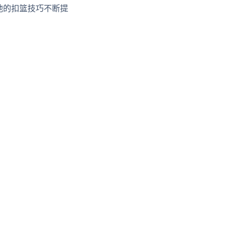
他的扣篮技巧不断提