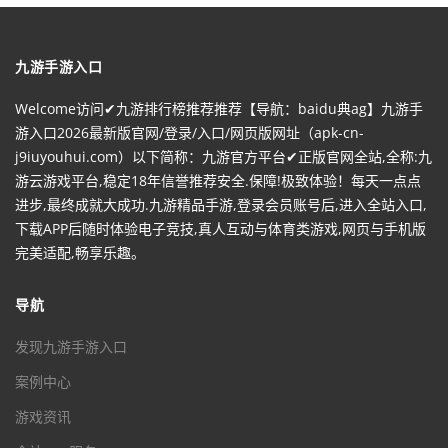
九游手游入口
Welcome访问✔九游排行榜推荐推荐【导航：baidu典ag】九游手
游入口2026最新版官网/登录/入口/网页版网址（apk-cn-
j9iuyouhui.com）以下简称：九游官方平台✔正版官网全站,全称:九
游云游戏平台,稳定18年信誉推荐安全.保障!极致体验！每天一点点
进步,最终成就大成功.九游精品手游,登录会员账号后,进入全站入口,
下载APP后随时体验电子竞技,真人互动与体育类游戏,网页与手机版
完美适配,畅享乐趣。
导航
发现九游手游入口
案例中心
游戏资讯