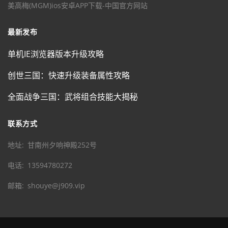
美高梅(MGM)ios安卓APP下载-中国官方网站
最新发布
单机IE浏览器版本升级攻略
创世三国：快速升级装备属性攻略
全面战争三国：武将组合技能大揭秘
联系方式
地址
甘南州夕响神殿252号
电话
13594780272
邮箱
shouye@j909.vip