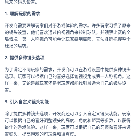
原来的镜头设置。
1. 理解玩家的需求
开发商需要理解玩家们对于游戏体验的需求。许多玩家习惯了原来
的镜头设置，他们喜欢通过俯视视角来控制球队，并观察比赛的全
局情况。第一人称视角可能会让玩家感到局限，无法准确把握整个
球场的局势。
2. 提供多种镜头选项
为了满足不同玩家的需求，开发商可以在游戏设置中提供多种镜头
选项。玩家可以根据自己的喜好选择俯视视角或第一人称视角。这
样一来，无论是新玩家还是老玩家都能找到最适合自己的镜头设
置。
3. 引入自定义镜头功能
除了提供多种镜头选项，开发商还可以引入自定义镜头功能。玩家
可以根据自己的喜好调整镜头的高度、角度和距离等参数，以获得
最佳的游戏体验。这样一来，玩家可以根据自己的习惯和喜好来设
置镜头，提高游戏的可玩性和逼真度。