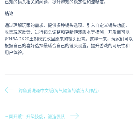
已知的镜头相关的问题，提升游戏的稳定性和流畅度。
结论
通过理解玩家的需求、提供多种镜头选项、引入自定义镜头功能、
收集玩家反馈、进行镜头调整和更新游戏版本等措施，开发商可以
将NBA 2K20王朝模式改回原来的镜头设置。这样一来，玩家们可以
根据自己的喜好选择最适合自己的镜头设置，提升游戏的可玩性和
用户体验。
鳄鱼爱洗澡中文版(淘气鳄鱼的清洁大作战)
三国开荒：升级技能，锻造强队