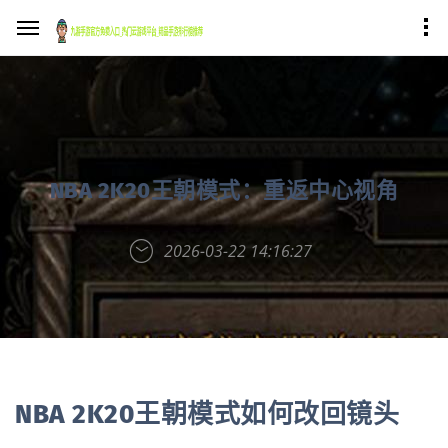
NBA 2K20王朝模式：重返中心视角
2026-03-22 14:16:27
NBA 2K20王朝模式如何改回镜头